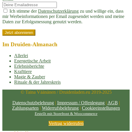
Ich stimme der
Datenschutzerklärung
zu und willige ein, dass
mir Werbeinformationen per Email zugesendet werden und meine
Daten zur Erfolgsmessung genutzt werden.
Im Druiden-Almanach
Allerlei
Energetische Arbeit
Erlebnisberichte
Krafttiere
Magie & Zauber
Rituale & der Jahreskreis
© Taina Väänänen / Druidenladen.eu 2019-2025
Datenschutzbelehrung
|
Impressum / Offenlegung
|
AGB
|
Zahlungsarten
|
Widerrufsbelehrung
|
Cookieeinstellungen
Erstellt mit Storefront & Woocommerce
Vertrag widerrufen