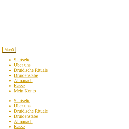
Zur
Zum
Navigation
Inhalt
springen
springen
Menü
Startseite
Über uns
Druidische Rituale
Druidenstäbe
Almanach
Kasse
Mein Konto
Startseite
Über uns
Druidische Rituale
Druidenstäbe
Almanach
Kasse