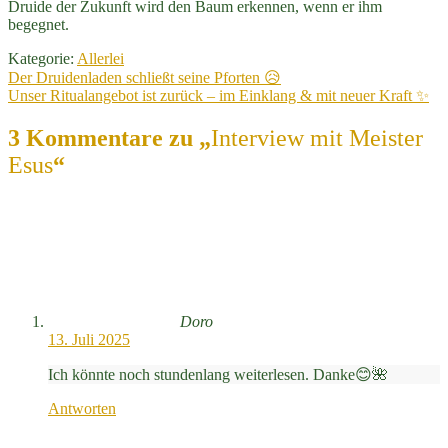
Druide der Zukunft wird den Baum erkennen, wenn er ihm
begegnet.
Kategorie:
Allerlei
Beitragsnavigation
Vorheriger
Der Druidenladen schließt seine Pforten 😥
Beitrag:
Nächster
Unser Ritualangebot ist zurück – im Einklang & mit neuer Kraft ✨
Beitrag:
3 Kommentare zu „
Interview mit Meister
Esus
“
Doro
13. Juli 2025
Ich könnte noch stundenlang weiterlesen. Danke😊🌺
Antworten