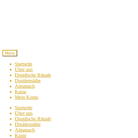
Zur
Zum
Navigation
Inhalt
springen
springen
Menü
Startseite
Über uns
Druidische Rituale
Druidenstäbe
Almanach
Kasse
Mein Konto
Startseite
Über uns
Druidische Rituale
Druidenstäbe
Almanach
Kasse