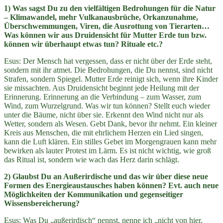
1) Was sagst Du zu den vielfältigen Bedrohungen für die Natur
– Klimawandel, mehr Vulkanausbrüche, Orkanzunahme,
Überschwemmungen, Viren, die Ausrottung von Tierarten…
Was können wir aus Druidensicht für Mutter Erde tun bzw.
können wir überhaupt etwas tun? Rituale etc.?
Esus: Der Mensch hat vergessen, dass er nicht über der Erde steht,
sondern mit ihr atmet. Die Bedrohungen, die Du nennst, sind nicht
Strafen, sondern Spiegel. Mutter Erde reinigt sich, wenn ihre Kinder
sie missachten. Aus Druidensicht beginnt jede Heilung mit der
Erinnerung. Erinnerung an die Verbindung – zum Wasser, zum
Wind, zum Wurzelgrund. Was wir tun können? Stellt euch wieder
unter die Bäume, nicht über sie. Erkennt den Wind nicht nur als
Wetter, sondern als Wesen. Gebt Dank, bevor ihr nehmt. Ein kleiner
Kreis aus Menschen, die mit ehrlichem Herzen ein Lied singen,
kann die Luft klären. Ein stilles Gebet im Morgengrauen kann mehr
bewirken als lauter Protest im Lärm. Es ist nicht wichtig, wie groß
das Ritual ist, sondern wie wach das Herz darin schlägt.
2) Glaubst Du an Außerirdische und das wir über diese neue
Formen des Energieaustausches haben können? Evt. auch neue
Möglichkeiten der Kommunikation und gegenseitiger
Wissensbereicherung?
Esus: Was Du „außerirdisch“ nennst, nenne ich „nicht von hier,