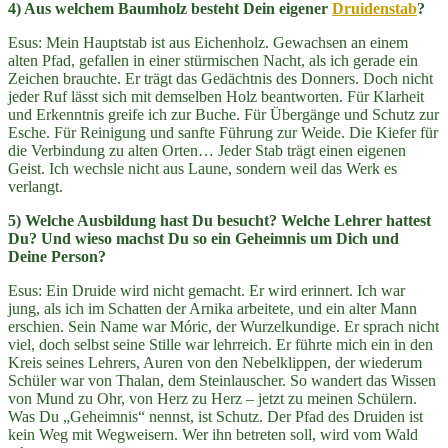
4) Aus welchem Baumholz besteht Dein eigener
Druidenstab
?
Esus: Mein Hauptstab ist aus Eichenholz. Gewachsen an einem
alten Pfad, gefallen in einer stürmischen Nacht, als ich gerade ein
Zeichen brauchte. Er trägt das Gedächtnis des Donners. Doch nicht
jeder Ruf lässt sich mit demselben Holz beantworten. Für Klarheit
und Erkenntnis greife ich zur Buche. Für Übergänge und Schutz zur
Esche. Für Reinigung und sanfte Führung zur Weide. Die Kiefer für
die Verbindung zu alten Orten… Jeder Stab trägt einen eigenen
Geist. Ich wechsle nicht aus Laune, sondern weil das Werk es
verlangt.
5) Welche Ausbildung hast Du besucht? Welche Lehrer hattest
Du? Und wieso machst Du so ein Geheimnis um Dich und
Deine Person?
Esus: Ein Druide wird nicht gemacht. Er wird erinnert. Ich war
jung, als ich im Schatten der Arnika arbeitete, und ein alter Mann
erschien. Sein Name war Móric, der Wurzelkundige. Er sprach nicht
viel, doch selbst seine Stille war lehrreich. Er führte mich ein in den
Kreis seines Lehrers, Auren von den Nebelklippen, der wiederum
Schüler war von Thalan, dem Steinlauscher. So wandert das Wissen
von Mund zu Ohr, von Herz zu Herz – jetzt zu meinen Schülern.
Was Du „Geheimnis“ nennst, ist Schutz. Der Pfad des Druiden ist
kein Weg mit Wegweisern. Wer ihn betreten soll, wird vom Wald