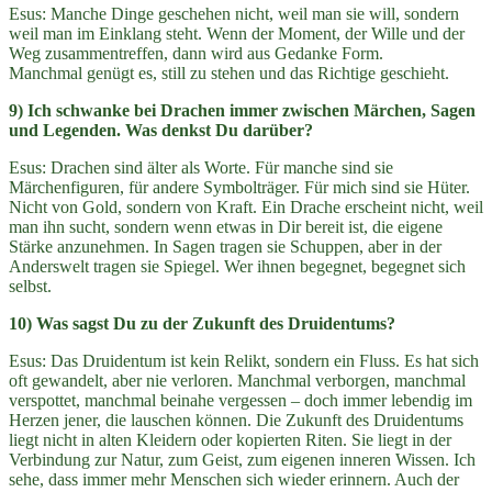
Esus: Manche Dinge geschehen nicht, weil man sie will, sondern
weil man im Einklang steht. Wenn der Moment, der Wille und der
Weg zusammentreffen, dann wird aus Gedanke Form.
Manchmal genügt es, still zu stehen und das Richtige geschieht.
9) Ich schwanke bei Drachen immer zwischen Märchen, Sagen
und Legenden. Was denkst Du darüber?
Esus: Drachen sind älter als Worte. Für manche sind sie
Märchenfiguren, für andere Symbolträger. Für mich sind sie Hüter.
Nicht von Gold, sondern von Kraft. Ein Drache erscheint nicht, weil
man ihn sucht, sondern wenn etwas in Dir bereit ist, die eigene
Stärke anzunehmen. In Sagen tragen sie Schuppen, aber in der
Anderswelt tragen sie Spiegel. Wer ihnen begegnet, begegnet sich
selbst.
10) Was sagst Du zu der Zukunft des Druidentums?
Esus: Das Druidentum ist kein Relikt, sondern ein Fluss. Es hat sich
oft gewandelt, aber nie verloren. Manchmal verborgen, manchmal
verspottet, manchmal beinahe vergessen – doch immer lebendig im
Herzen jener, die lauschen können. Die Zukunft des Druidentums
liegt nicht in alten Kleidern oder kopierten Riten. Sie liegt in der
Verbindung zur Natur, zum Geist, zum eigenen inneren Wissen. Ich
sehe, dass immer mehr Menschen sich wieder erinnern. Auch der