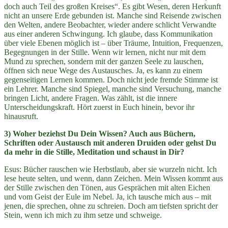
doch auch Teil des großen Kreises“. Es gibt Wesen, deren Herkunft
nicht an unsere Erde gebunden ist. Manche sind Reisende zwischen
den Welten, andere Beobachter, wieder andere schlicht Verwandte
aus einer anderen Schwingung. Ich glaube, dass Kommunikation
über viele Ebenen möglich ist – über Träume, Intuition, Frequenzen,
Begegnungen in der Stille. Wenn wir lernen, nicht nur mit dem
Mund zu sprechen, sondern mit der ganzen Seele zu lauschen,
öffnen sich neue Wege des Austausches. Ja, es kann zu einem
gegenseitigen Lernen kommen. Doch nicht jede fremde Stimme ist
ein Lehrer. Manche sind Spiegel, manche sind Versuchung, manche
bringen Licht, andere Fragen. Was zählt, ist die innere
Unterscheidungskraft. Hört zuerst in Euch hinein, bevor ihr
hinausruft.
3) Woher beziehst Du Dein Wissen? Auch aus Büchern,
Schriften oder Austausch mit anderen Druiden oder gehst Du
da mehr in die Stille, Meditation und schaust in Dir?
Esus: Bücher rauschen wie Herbstlaub, aber sie wurzeln nicht. Ich
lese heute selten, und wenn, dann Zeichen. Mein Wissen kommt aus
der Stille zwischen den Tönen, aus Gesprächen mit alten Eichen
und vom Geist der Eule im Nebel. Ja, ich tausche mich aus – mit
jenen, die sprechen, ohne zu schreien. Doch am tiefsten spricht der
Stein, wenn ich mich zu ihm setze und schweige.