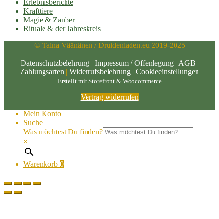
Erlebnisberichte
Krafttiere
Magie & Zauber
Rituale & der Jahreskreis
© Taina Väänänen / Druidenladen.eu 2019-2025
Datenschutzbelehrung
|
Impressum / Offenlegung
|
AGB
|
Zahlungsarten
|
Widerrufsbelehrung
|
Cookieeinstellungen
Erstellt mit Storefront & Woocommerce
Vertrag widerrufen
Mein Konto
Suche
Was möchtest Du finden?
×
Warenkorb
0