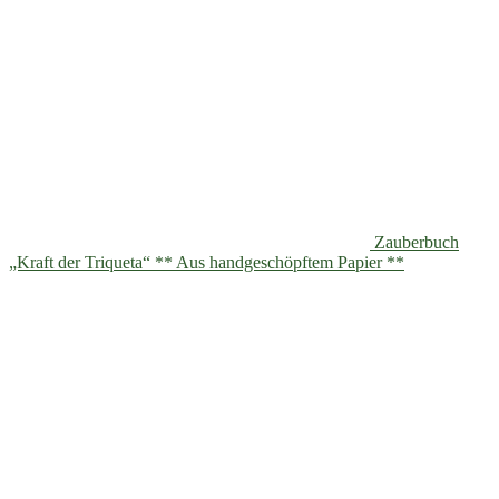
Zauberbuch
„Kraft der Triqueta“ ** Aus handgeschöpftem Papier **