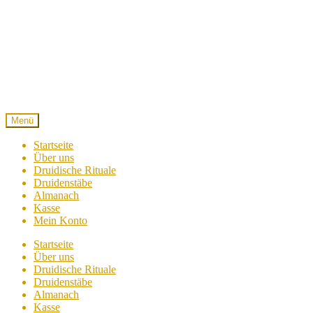
Zur
Zum
Navigation
Inhalt
springen
springen
Menü
Startseite
Über uns
Druidische Rituale
Druidenstäbe
Almanach
Kasse
Mein Konto
Startseite
Über uns
Druidische Rituale
Druidenstäbe
Almanach
Kasse