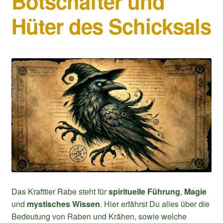
Botschafter und
Mein Konto
Hüter des Schicksals
Das Krafttier Rabe steht für
spirituelle Führung
,
Magie
und
mystisches Wissen
. Hier erfährst Du alles über die
Bedeutung von Raben und Krähen, sowie welche