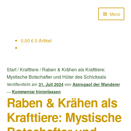
Zur
Zum
Menü
Navigation
Inhalt
springen
springen
0,00
€
0 Artikel
Startseite
Über uns
Start
/
Krafttiere
/
Raben & Krähen als Krafttiere:
Druidische Rituale
Mystische Botschafter und Hüter des Schicksals
Veröffentlicht am
31. Juli 2024
von
Astrogaol der Wanderer
Druidenstäbe
—
Kommentar hinterlassen
Raben & Krähen als
Almanach
Krafttiere: Mystische
Kasse