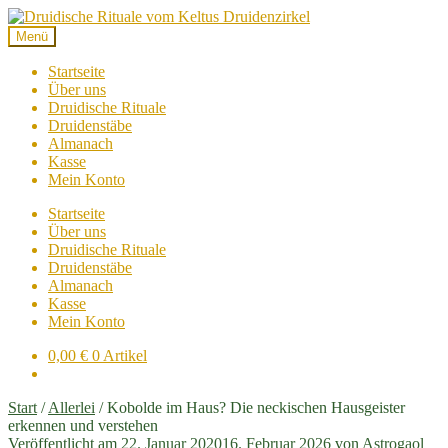
Zur
Zum
Navigation
Inhalt
Menü
springen
springen
Startseite
Über uns
Druidische Rituale
Druidenstäbe
Almanach
Kasse
Mein Konto
Startseite
Über uns
Druidische Rituale
Druidenstäbe
Almanach
Kasse
Mein Konto
0,00
€
0 Artikel
Start
/
Allerlei
/
Kobolde im Haus? Die neckischen Hausgeister
erkennen und verstehen
Veröffentlicht am
22. Januar 2020
16. Februar 2026
von
Astrogaol