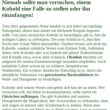
Niemals sollte man versuchen, einem
Kobold eine Falle zu stellen oder ihn
einzufangen!
Trotz ihrer gutgesinnten Natur handelt es sich dabei um mächtige
Naturgeister, denen man immer mit höchstem Respekt begenen
sollte. Um einen neckischen Kobold zu besänftigen, gilt es, ihm die
richtigen Gaben zu offenbaren. Der erste Schritt ist es, ihm über
Nacht eine Schale Milch hinzustellen. Darüber freuen sich nicht nur
Kobolde, sondern sämtliche Wesen vom Kleinen Volk. Außerdem
lieben viele Kobolde alles was funkelt und glänzt! Halbedelsteine
und Kristalle etwa, sowie alten Schmuck.
Obsidian
möchten wir
aufgrund der starken Elementarenergie besonders empfehlen. Auch
natürliche Gaben wissen sie zu schätzen, beispielsweise
Waldmeister. Ein weiterer druidischer Ratschlag ist es, durch das
abendliche Abbrennen von
getrockneten Buchenblättern
die
Wald- und Hausgeister zu besänftigen.
Kobolde sind scheue Wesen und geben sich fast nie zu sehen. Wer
versuchen will, mit ihnen zu kommunizieren, sollte zuerst ein
Glöckchen
aufhängen
. Das gibt Kobolden und anderen
Hausgeistern die Möglichkeit, ihre Anwesenheit zu verkünden, ohne
sich zeigen zu müssen oder Schabernack zu treiben. Wenn man
neben der Schale mit Milch etwas Mehl ausstreut, kann es passieren,