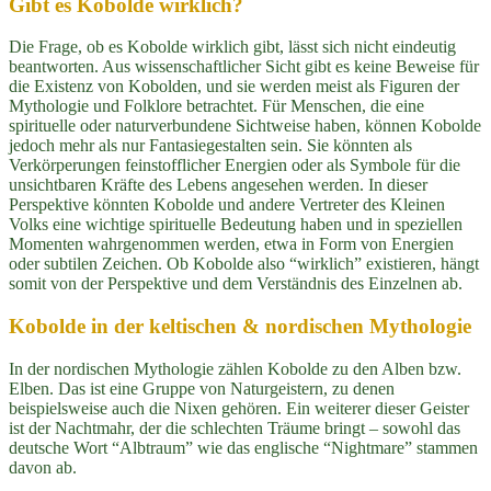
Gibt es Kobolde wirklich?
Die Frage, ob es Kobolde wirklich gibt, lässt sich nicht eindeutig
beantworten. Aus wissenschaftlicher Sicht gibt es keine Beweise für
die Existenz von Kobolden, und sie werden meist als Figuren der
Mythologie und Folklore betrachtet. Für Menschen, die eine
spirituelle oder naturverbundene Sichtweise haben, können Kobolde
jedoch mehr als nur Fantasiegestalten sein. Sie könnten als
Verkörperungen feinstofflicher Energien oder als Symbole für die
unsichtbaren Kräfte des Lebens angesehen werden. In dieser
Perspektive könnten Kobolde und andere Vertreter des Kleinen
Volks eine wichtige spirituelle Bedeutung haben und in speziellen
Momenten wahrgenommen werden, etwa in Form von Energien
oder subtilen Zeichen. Ob Kobolde also “wirklich” existieren, hängt
somit von der Perspektive und dem Verständnis des Einzelnen ab.
Kobolde in der keltischen & nordischen Mythologie
In der nordischen Mythologie zählen Kobolde zu den Alben bzw.
Elben. Das ist eine Gruppe von Naturgeistern, zu denen
beispielsweise auch die Nixen gehören. Ein weiterer dieser Geister
ist der Nachtmahr, der die schlechten Träume bringt – sowohl das
deutsche Wort “Albtraum” wie das englische “Nightmare” stammen
davon ab.