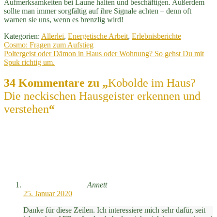
Aufmerksamkeiten bei Laune halten und beschäftigen. Außerdem
sollte man immer sorgfältig auf ihre Signale achten – denn oft
warnen sie uns, wenn es brenzlig wird!
Kategorien:
Allerlei
,
Energetische Arbeit
,
Erlebnisberichte
Beitragsnavigation
Vorheriger
Cosmo: Fragen zum Aufstieg
Beitrag:
Nächster
Poltergeist oder Dämon in Haus oder Wohnung? So gehst Du mit
Beitrag:
Spuk richtig um.
34 Kommentare zu „
Kobolde im Haus?
Die neckischen Hausgeister erkennen und
verstehen
“
Annett
25. Januar 2020
Danke für diese Zeilen. Ich interessiere mich sehr dafür, seit