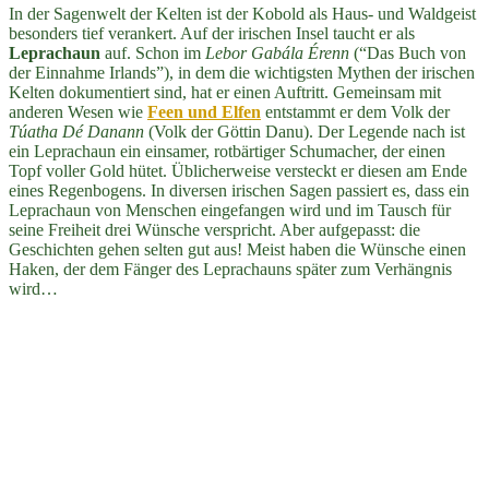
In der Sagenwelt der Kelten ist der Kobold als Haus- und Waldgeist
besonders tief verankert. Auf der irischen Insel taucht er als
Leprachaun
auf. Schon im
Lebor Gabála Érenn
(“Das Buch von
der Einnahme Irlands”), in dem die wichtigsten Mythen der irischen
Kelten dokumentiert sind, hat er einen Auftritt. Gemeinsam mit
anderen Wesen wie
Feen und Elfen
entstammt er dem Volk der
Túatha Dé Danann
(Volk der Göttin Danu). Der Legende nach ist
ein Leprachaun ein einsamer, rotbärtiger Schumacher, der einen
Topf voller Gold hütet. Üblicherweise versteckt er diesen am Ende
eines Regenbogens. In diversen irischen Sagen passiert es, dass ein
Leprachaun von Menschen eingefangen wird und im Tausch für
seine Freiheit drei Wünsche verspricht. Aber aufgepasst: die
Geschichten gehen selten gut aus! Meist haben die Wünsche einen
Haken, der dem Fänger des Leprachauns später zum Verhängnis
wird…