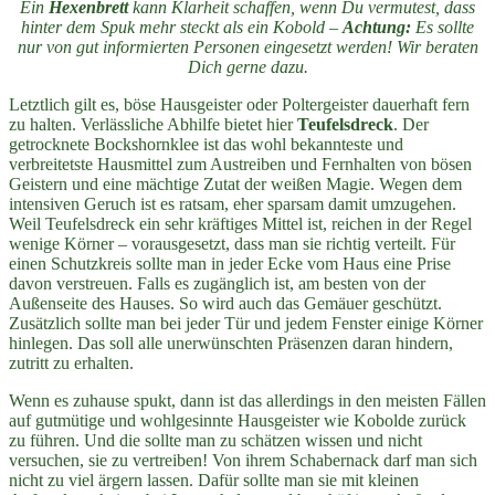
Ein
Hexenbrett
kann Klarheit schaffen, wenn Du vermutest, dass
hinter dem Spuk mehr steckt als ein Kobold –
Achtung:
Es sollte
nur von gut informierten Personen eingesetzt werden! Wir beraten
Dich gerne dazu.
Letztlich gilt es, böse Hausgeister oder Poltergeister dauerhaft fern
zu halten. Verlässliche Abhilfe bietet hier
Teufelsdreck
. Der
getrocknete Bockshornklee ist das wohl bekannteste und
verbreitetste Hausmittel zum Austreiben und Fernhalten von bösen
Geistern und eine mächtige Zutat der weißen Magie. Wegen dem
intensiven Geruch ist es ratsam, eher sparsam damit umzugehen.
Weil Teufelsdreck ein sehr kräftiges Mittel ist, reichen in der Regel
wenige Körner – vorausgesetzt, dass man sie richtig verteilt. Für
einen Schutzkreis sollte man in jeder Ecke vom Haus eine Prise
davon verstreuen. Falls es zugänglich ist, am besten von der
Außenseite des Hauses. So wird auch das Gemäuer geschützt.
Zusätzlich sollte man bei jeder Tür und jedem Fenster einige Körner
hinlegen. Das soll alle unerwünschten Präsenzen daran hindern,
zutritt zu erhalten.
Wenn es zuhause spukt, dann ist das allerdings in den meisten Fällen
auf gutmütige und wohlgesinnte Hausgeister wie Kobolde zurück
zu führen. Und die sollte man zu schätzen wissen und nicht
versuchen, sie zu vertreiben! Von ihrem Schabernack darf man sich
nicht zu viel ärgern lassen. Dafür sollte man sie mit kleinen