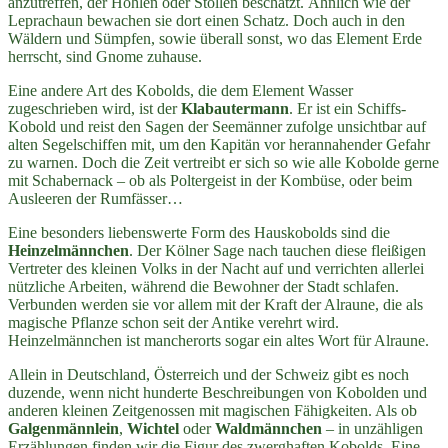
anzutreffen, der Höhlen oder Stollen beschätzt. Ähnlich wie der
Leprachaun bewachen sie dort einen Schatz. Doch auch in den
Wäldern und Sümpfen, sowie überall sonst, wo das Element Erde
herrscht, sind Gnome zuhause.
Eine andere Art des Kobolds, die dem Element Wasser
zugeschrieben wird, ist der
Klabautermann
. Er ist ein Schiffs-
Kobold und reist den Sagen der Seemänner zufolge unsichtbar auf
alten Segelschiffen mit, um den Kapitän vor herannahender Gefahr
zu warnen. Doch die Zeit vertreibt er sich so wie alle Kobolde gerne
mit Schabernack – ob als Poltergeist in der Kombüse, oder beim
Ausleeren der Rumfässer…
Eine besonders liebenswerte Form des Hauskobolds sind die
Heinzelmännchen
. Der Kölner Sage nach tauchen diese fleißigen
Vertreter des kleinen Volks in der Nacht auf und verrichten allerlei
nützliche Arbeiten, während die Bewohner der Stadt schlafen.
Verbunden werden sie vor allem mit der Kraft der Alraune, die als
magische Pflanze schon seit der Antike verehrt wird.
Heinzelmännchen ist mancherorts sogar ein altes Wort für Alraune.
Allein in Deutschland, Österreich und der Schweiz gibt es noch
duzende, wenn nicht hunderte Beschreibungen von Kobolden und
anderen kleinen Zeitgenossen mit magischen Fähigkeiten. Als ob
Galgenmännlein
,
Wichtel
oder
Waldmännchen
– in unzähligen
Erzählungen finden wir die Figur des zwerghaften Kobolds. Eine